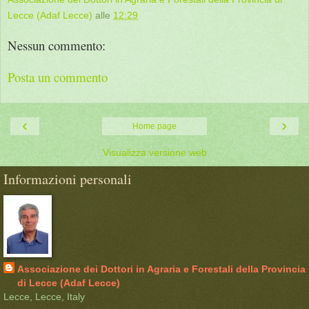
Lecce (Adaf Lecce)
alle
12:29
Nessun commento:
Posta un commento
‹
›
Home page
Visualizza versione web
Informazioni personali
Associazione dei Dottori in Agraria e Forestali della Provincia
di Lecce (Adaf Lecce)
Lecce, Lecce, Italy