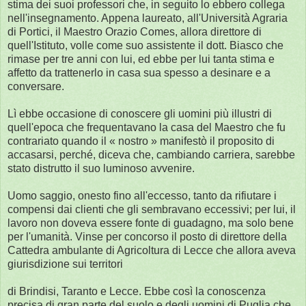
stima dei suoi professori che, in seguito lo ebbero collega
nell'insegnamento. Appena laureato, all'Università Agraria
di Portici, il Maestro Orazio Comes, allora direttore di
quell'Istituto, volle come suo assistente il dott. Biasco che
rimase per tre anni con lui, ed ebbe per lui tanta stima e
affetto da trattenerlo in casa sua spesso a desinare e a
conversare.
Lì ebbe occasione di conoscere gli uomini più illustri di
quell'epoca che frequentavano la casa del Maestro che fu
contrariato quando il « nostro » manifestò il proposito di
accasarsi, perché, diceva che, cambiando carriera, sarebbe
stato distrutto il suo luminoso avvenire.
Uomo saggio, onesto fino all'eccesso, tanto da rifiutare i
compensi dai clienti che gli sembravano eccessivi; per lui, il
lavoro non doveva essere fonte di guadagno, ma solo bene
per l'umanità. Vinse per concorso il posto di direttore della
Cattedra ambulante di Agricoltura di Lecce che allora aveva
giurisdizione sui territori
di Brindisi, Taranto e Lecce. Ebbe così la conoscenza
precisa di gran parte del suolo e degli uomini di Puglia che