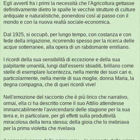
Egli avvertì fra i primi la necessità che l'Agricoltura gettasse
definitivamente dietro le spalle le vecchie strutture di culture
antiquate e naturalistiche, ponendosi così al passo con il
mondo e con la nuova realtà sociale-economica.
Dal 1925, si occupò, per lungo tempo, con costanza e con
fede della irrigazione, ricorrendo spesso per la ricerca delle
acque sotterranee, alla opera di un rabdomante emiliano.
I ricordi della sua sensibilità di eccezione e della sua
palpitante umanità, lungi dall'essersi sbiaditi, brillano come
stelle di esemplare lucentezza, nella mente dei suoi cari e,
particolarmente, nella mente di sua moglie, donna Maria, la
degna compagna, che di quei ricordi vive!
Nell'emozione del racconto che è più lirico che narrativo,
ormai, ella ci ha descritto come il suo Attilio attendesse
immancabilmente l'avvicendarsi delle stagione per la sua
terra e, in particolare, per gli effetti sulla produttività
miracolosa della terra stessa; della gioia che lo inebriava
per la prima violetta che rivelava