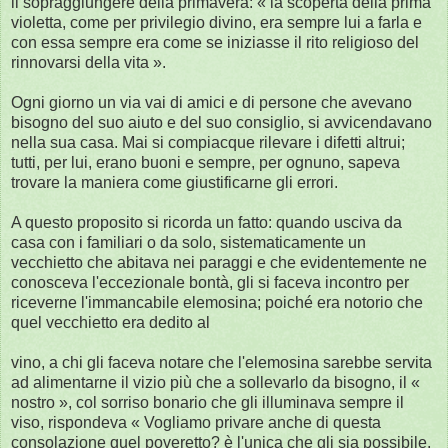
il sopraggiungere della primavera: « la scoperta della prima
violetta, come per privilegio divino, era sempre lui a farla e
con essa sempre era come se iniziasse il rito religioso del
rinnovarsi della vita ».
Ogni giorno un via vai di amici e di persone che avevano
bisogno del suo aiuto e del suo consiglio, si avvicendavano
nella sua casa. Mai si compiacque rilevare i difetti altrui;
tutti, per lui, erano buoni e sempre, per ognuno, sapeva
trovare la maniera come giustificarne gli errori.
A questo proposito si ricorda un fatto: quando usciva da
casa con i familiari o da solo, sistematicamente un
vecchietto che abitava nei paraggi e che evidentemente ne
conosceva l'eccezionale bontà, gli si faceva incontro per
riceverne l'immancabile elemosina; poiché era notorio che
quel vecchietto era dedito al
vino, a chi gli faceva notare che l'elemosina sarebbe servita
ad alimentarne il vizio più che a sollevarlo da bisogno, il «
nostro », col sorriso bonario che gli illuminava sempre il
viso, rispondeva « Vogliamo privare anche di questa
consolazione quel poveretto? è l'unica che gli sia possibile,